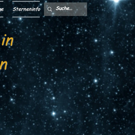
ge
Sterneninfo
in
n