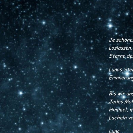
Je schöner
Loslassen.
Sterne der
Lunas Ste
Erinnerung
Bis wir u
Jedes Mal
Himmel, mi
Lächeln v
Luna