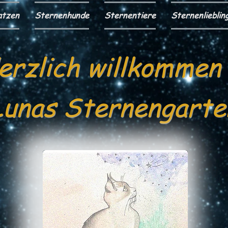
atzen
Sternenhunde
Sternentiere
Sternenlieblin
erzlich willkommen 
Lunas Sternengarte