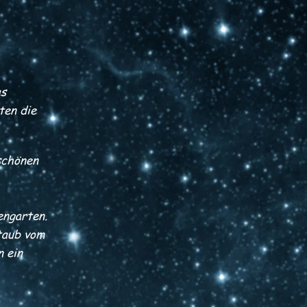
as
ten die
schönen
engarten.
taub vom
n ein