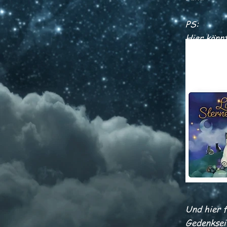
PS:
Hier könn
Und hier f
Gedenksei