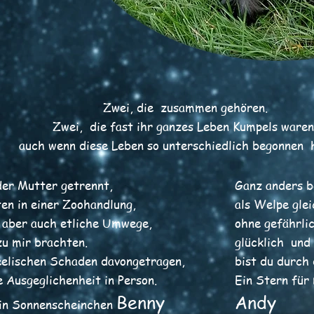
Zwei, die zusammen gehören.
Zwei, die fast ihr ganzes Leben Kumpels waren
auch wenn diese Leben so unterschiedlich begonnen
 der Mutter getrennt,
Ganz anders be
ten in einer Zoohandlung,
als Welpe gle
 aber auch etliche Umwege,
ohne gefährli
zu mir brachten.
glücklich und
eelischen Schaden davongetragen,
bist du durch 
e Ausgeglichenheit in Person.
Ein Stern für
Benny
Andy
ein Sonnenscheinchen