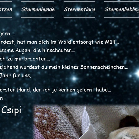
atzen
Sternenhunde
Sternentiere
Sternenlieblin
garn …
wurdest, hat man dich im Wald entsorgt wie Müll…
ksame Augen, die hinschauten…
ich zu mir brachten…
bejahend wurdest du mein kleines Sonnenscheinchen…
Jahr für uns.
ersten Hund, den ich je kennen gelernt habe…
in
Csipi