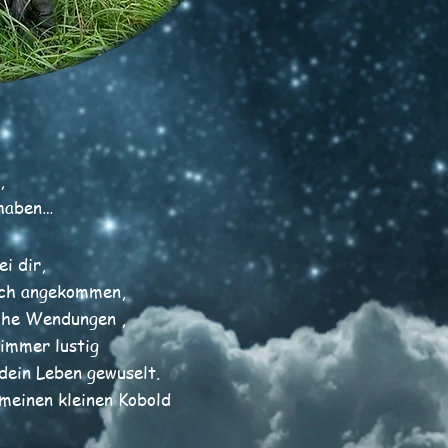
,
 haben…
i dir,
ich angekommen,
che Wendungen ,
 immer lustig
dein Leben gewuselt.
 meinen kleinen Kobold