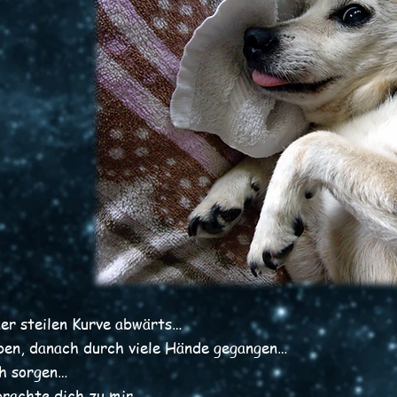
ner steilen Kurve abwärts…
ben, danach durch viele Hände gegangen…
ch sorgen…
 brachte dich zu mir…