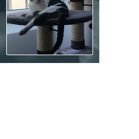
Derweil hat sich wohl überhaupt
nicht abgezeichnet, dass Dein Leben
so verlaufen würde. Ich erinnere
mich genau, als wir Dich aus einer
Tötungsstation für Tiere aus
Spanien heraus adoptiert haben. Du
warst sicher nicht die schönste oder
die jüngste. Du musstest einfach am
längsten auf einen sicheren Platz und
ein schönes Zuhause warten. Deshalb